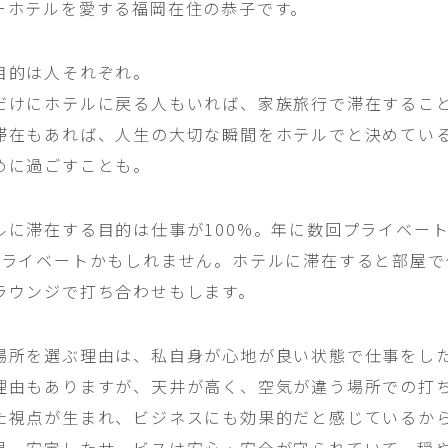
ーホテルを愛する福岡在住の恭子です。
目的は人それぞれ。
だけにホテルに戻る人もいれば、家族旅行で滞在するこ
滞在もあれば、人生の大切な瞬間をホテルでと決めてい
めに過ごすことも。
ルに滞在する目的は仕事が100%。年に数回プライベー
プライベートかもしれません。ホテルに滞在すると部屋で
ラウンジで打ち合わせもします。
場所を選ぶ理由は、私自身が心地が良い状態で仕事をし
理由もありますが、天井が高く、空気が違う場所での打
た視点が生まれ、ビジネスにも効果的だと感じているか