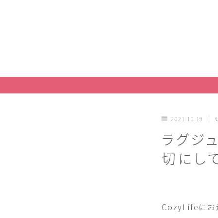
2021.10.19
ラグジ
切にし
CozyLif