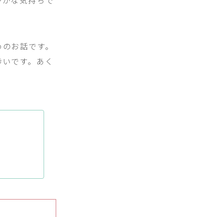
やかな気持ちで
めのお話です。
幸いです。あく