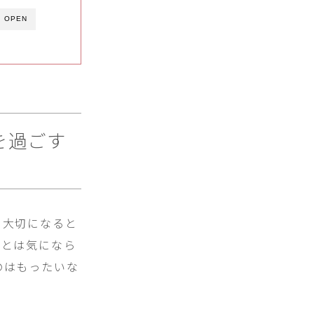
OPEN
を過ごす
も大切になると
ことは気になら
のはもったいな